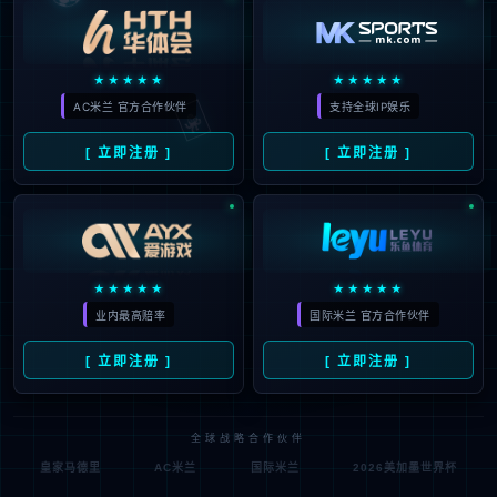
★★★★★
★★★★★
🃏
AC米兰 官方合作伙伴
支持全球IP娱乐
[ 立即注册 ]
[ 立即注册 ]
★★★★★
★★★★★
业内最高赔率
国际米兰 官方合作伙伴
[ 立即注册 ]
[ 立即注册 ]
全球战略合作伙伴
皇家马德里
AC米兰
国际米兰
2026美加墨世界杯