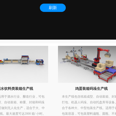
酒水饮料类装箱生产线
鸡蛋装箱码垛生产线
适用于酒水行业、酿造行业，可包
本生产线包含纸箱成型、自动装箱、封
型、自动装箱、称重、封箱和码垛
打包、机器人码垛、自动托盘库等设备
可做到无人化生产，适合于大、中
合于各种大、中型包装生产线。适用于
。最大速度可达2000 箱/ 小时。
包装容器，可包装塑料扁瓶、圆瓶、不