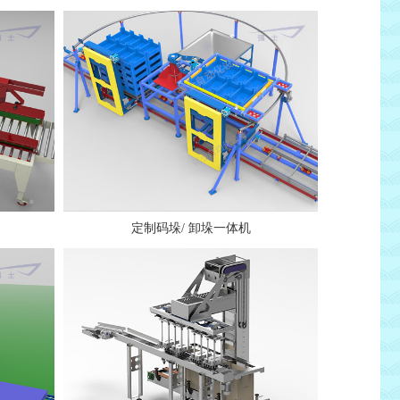
定制码垛/ 卸垛一体机