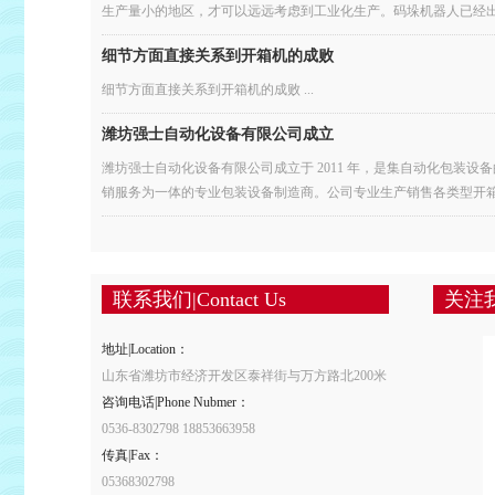
生产量小的地区，才可以远远考虑到工业化生产。码垛机器人已经出现
细节方面直接关系到开箱机的成败
细节方面直接关系到开箱机的成败 ...
潍坊强士自动化设备有限公司成立
潍坊强士自动化设备有限公司成立于 2011 年，是集自动化包装
销服务为一体的专业包装设备制造商。公司专业生产销售各类型开箱机
联系我们|Contact Us
关注我们
地址|Location：
山东省潍坊市经济开发区泰祥街与万方路北200米
咨询电话|Phone Nubmer：
0536-8302798 18853663958
传真|Fax：
05368302798