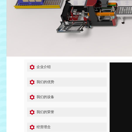
企业介绍
我们的优势
我们的设备
我们的荣誉
经营理念