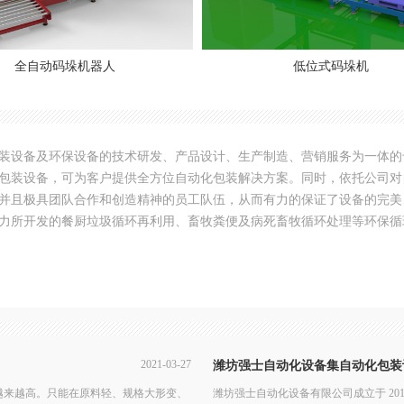
全自动码垛机器人
低位式码垛机
化包装设备及环保设备的技术研发、产品设计、生产制造、营销服务为一体
包装设备，可为客户提供全方位自动化包装解决方案。同时，依托公司对
并且极具团队合作和创造精神的员工队伍，从而有力的保证了设备的完美
力所开发的餐厨垃圾循环再利用、畜牧粪便及病死畜牧循环处理等环保循
2021-03-27
潍坊强士自动化设备集自动化包装
越来越高。只能在原料轻、规格大形变、
潍坊强士自动化设备有限公司成立于 20