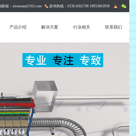
邮箱：stronman@163.com
咨询热线：0536-8302798 18853663958
产品介绍
解决方案
行业相关
联系我们