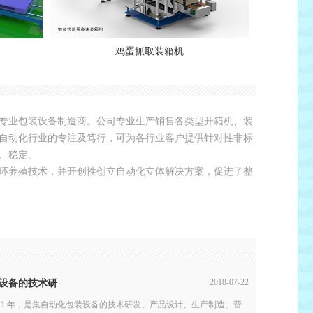
鸡蛋抓取装箱机
的专业包装设备制造商。公司专业生产销售各类型开箱机、装
自动化行业的专注及笃行，可为各行业客户提供针对性非标
、稳定。
环养殖技术，并开创性创立自动化立体解决方案，促进了整
2018-07-22
设备的技术研
11 年，是集自动化包装设备的技术研发、产品设计、生产制造、营