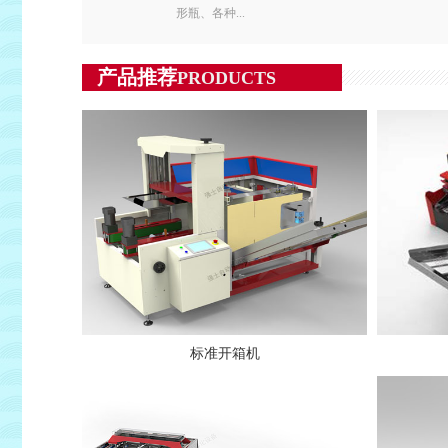
形瓶、各种...
产品推荐
PRODUCTS
标准开箱机