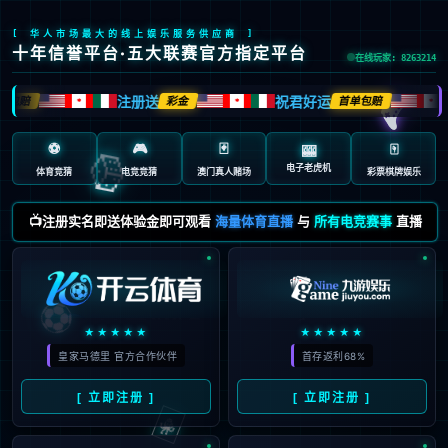
[ 华人市场最大的线上娱乐服务供应商 ]
十年信誉平台·五大联赛官方指定平台
在线玩家: 8263214
🎮
注册送
祝君好运
单包赔
彩金
首单包赔
🍁
🍁
🍁
🎲
⚽
🎮
🃏
🀄️
🎰
电子老虎机
体育竞猜
电竞竞猜
澳门真人赌场
彩票棋牌娱乐
📺注册实名即送体验金即可观看
海量体育直播
与
所有电竞赛事
直播
⚽
★★★★★
★★★★★
皇家马德里 官方合作伙伴
首存返利68%
🃏
[ 立即注册 ]
[ 立即注册 ]