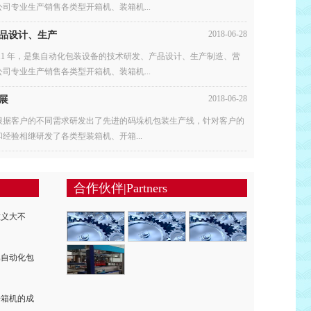
司专业生产销售各类型开箱机、装箱机...
2018-06-28
品设计、生产
11 年，是集自动化包装设备的技术研发、产品设计、生产制造、营
司专业生产销售各类型开箱机、装箱机...
2018-06-28
展
根据客户的不同需求研发出了先进的码垛机包装生产线，针对客户的
经验相继研发了各类型装箱机、开箱...
合作伙伴|Partners
意义大不
集自动化包
开箱机的成