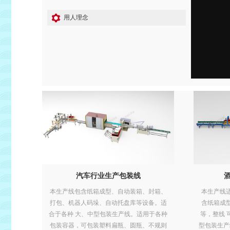
用人理念
汽车行业生产包装线
本生产线包含纸箱成型、自动装箱、封箱、
本生产线
打包、机器人码垛、自动托盘库等设备。适
含纸箱成
合于各种 大、中型包装生产线。适用于各种
等，整线 
包装容器，可包装塑料扁瓶、圆瓶、不规则
型包装生产线