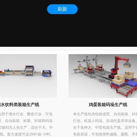
酒水饮料类装箱生产线
鸡蛋装箱码垛生产线
适用于酒水行业、酿造行业，可包
本生产线包含纸箱成型、自动装箱、封
型、自动装箱、称重、封箱和码垛
打包、机器人码垛、自动托盘库等设备
可做到无人化生产，适合于大、中
合于各种大、中型包装生产线。适用于
。最大速度可达2000 箱/ 小时。
包装容器，可包装塑料扁瓶、圆瓶、不