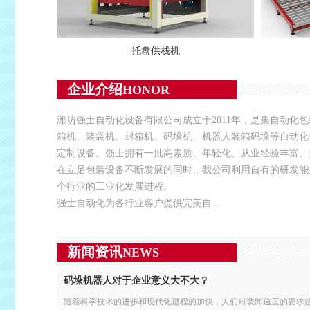
托盘供栈机
企业介绍
HONOR
潍坊强士自动化设备有限公司成立于2011年，是集自动
箱机、装袋机、封箱机、码垛机、机器人装箱码垛等自动化
定制设备。强士拥有一批高素质、年轻化、从业经验丰富、
在立足包装设备不断发展的同时，我公司利用自有的研发能
个行业的工业化发展进程。
强士自动化为各行业客户提供完美自...
新闻资讯
NEWS
码垛机器人对于企业意义大不大？
随着科学技术的进步和现代化进程的加快，人们对装卸速度的要求