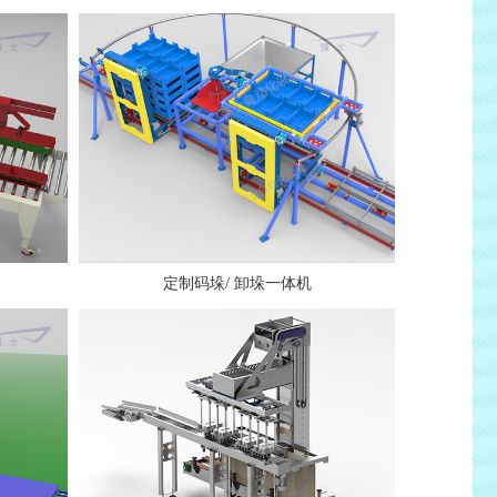
定制码垛/ 卸垛一体机