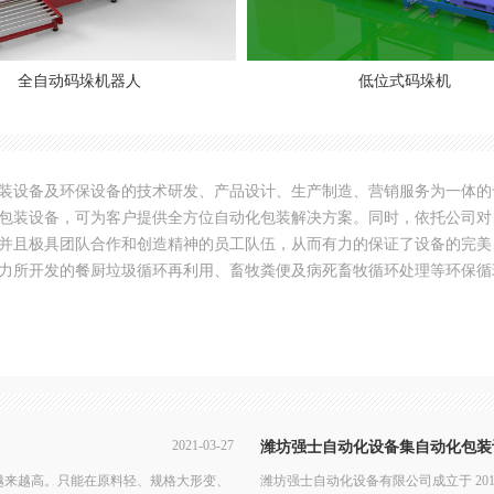
全自动码垛机器人
低位式码垛机
化包装设备及环保设备的技术研发、产品设计、生产制造、营销服务为一体
包装设备，可为客户提供全方位自动化包装解决方案。同时，依托公司对
并且极具团队合作和创造精神的员工队伍，从而有力的保证了设备的完美
力所开发的餐厨垃圾循环再利用、畜牧粪便及病死畜牧循环处理等环保循
2021-03-27
潍坊强士自动化设备集自动化包装
越来越高。只能在原料轻、规格大形变、
潍坊强士自动化设备有限公司成立于 20