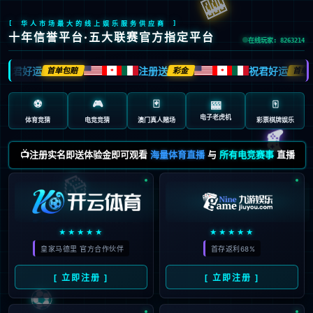
🎰
[ 华人市场最大的线上娱乐服务供应商 ]
十年信誉平台·五大联赛官方指定平台
在线玩家: 8263214
祝君好运
注册送
祝君好运
首单包赔
彩金
首单包
🍁
🍁
⚽
🎮
🃏
🀄️
🎰
电子老虎机
体育竞猜
电竞竞猜
澳门真人赌场
彩票棋牌娱乐
🎮
📺注册实名即送体验金即可观看
海量体育直播
与
所有电竞赛事
直播
🎲
★★★★★
★★★★★
皇家马德里 官方合作伙伴
首存返利68%
⚽
[ 立即注册 ]
[ 立即注册 ]